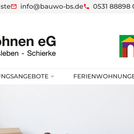
iste
info@bauwo-bs.de
0531 88898 
NGSANGEBOTE
FERIENWOHNUNG
hweig
FeWo - Kleine Bode
ben
FeWo - Große Bode
Ferienresidenzen