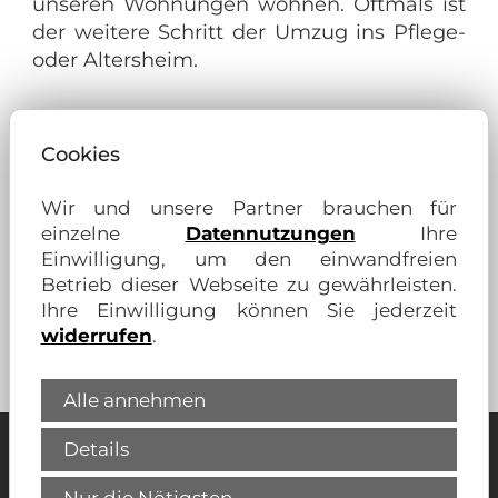
unseren Wohnungen wohnen. Oftmals ist
der weitere Schritt der Umzug ins Pflege-
oder Altersheim.
Selbstverständlich kommen wir in diesem
Fall unseren Mietern mit der
Cookies
Kündigungsfrist entgegen. Die Wohnung
muss jedoch komplett geräumt an einen
Wir und unsere Partner brauchen für
Mitarbeiter der Bauen + Wohnen eG
einzelne
Datennutzungen
Ihre
übergeben werden.
Einwilligung, um den einwandfreien
Betrieb dieser Webseite zu gewährleisten.
Ihre Einwilligung können Sie jederzeit
widerrufen
.
Zurück
Alle annehmen
Details
Unsere Partner für Ihren Wohn-
Vorteil: