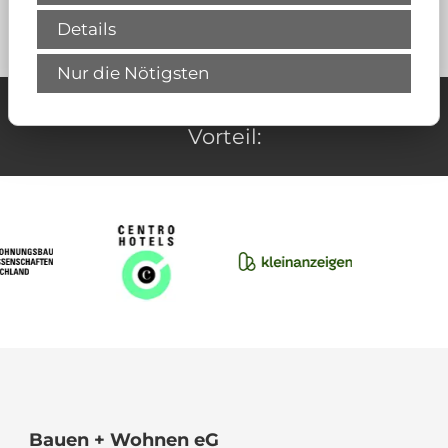
Details
Zurück
Nur die Nötigsten
Unsere Partner für Ihren Wohn-
Vorteil:
Bauen + Wohnen eG