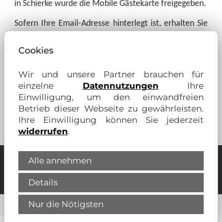
in Schierke
wurde die Mobile Gästekarte freigegeben.
Sofern Ihre Email-Adresse hinterlegt ist, erhalten Sie
die Gästekarte
3 Tage vor Ihrer Anreise.
Cookies
Somit können Sie das kostenfreie Busangebot im Harz
bereits bei der Anreise nutzen.
Wir und unsere Partner brauchen für
einzelne
Datennutzungen
Ihre
Einwilligung, um den einwandfreien
Betrieb dieser Webseite zu gewährleisten.
Ihre Einwilligung können Sie jederzeit
Zurück
widerrufen
.
Alle annehmen
Unsere Partner für Ihren Wohn-
Vorteil:
Details
Nur die Nötigsten