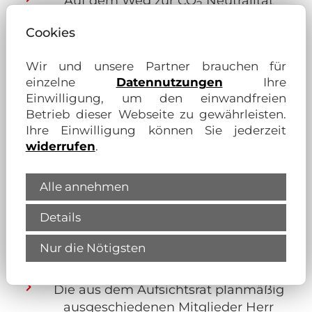
Auf dem Weg zur CO
Neutralität
2
wurden im letzten Jahr die Gebäude
Cookies
digitalisiert.
Die Probleme mit Techem sind
Wir und unsere Partner brauchen für
bekannt.
einzelne
Datennutzungen
Ihre
Einwilligung, um den einwandfreien
Es gibt wieder eine Sperrmüll - Aktion
Betrieb dieser Webseite zu gewährleisten.
bis Ende August. Es gilt: Sperrmüll
Ihre Einwilligung können Sie jederzeit
anmelden und Quittung einreichen.
widerrufen
.
Für Instandhaltung gab die
Genossenschaft in 2025 erneut einen
Alle annehmen
Höchstbetrag von rund 2,6 MioEUR
aus; das entspricht umgerechnet 2,82
Details
EUR pro m² Wohnfläche und Monat.
Die Hälfte davon floss in
Nur die Nötigsten
Modernisierungen!
Die aus dem Aufsichtsrat planmäßig
ausgeschiedenen Mitglieder Herr