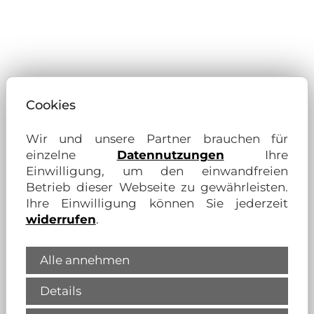
Urlaub im Nationalpark Harz –
Willkommen im Herzen des
Cookies
Nationalpark Harz
Wir und unsere Partner brauchen für
Unsere
Fewos bei Brocken
können auch
einzelne
Datennutzungen
Ihre
unbefristet angemietet werden. Ihre
Einwilligung, um den einwandfreien
Ferienwohnung in Schierke
mieten Sie z.
Betrieb dieser Webseite zu gewährleisten.
B. mit Balkon und Blick auf den
Ihre Einwilligung können Sie jederzeit
Nationalpark, in ruhiger Lage am
widerrufen
.
Waldrand.
Alle annehmen
Erleben Sie Natur und Erholung pur in
einer der schönsten Regionen
Details
Deutschlands und unweit von Brocken!