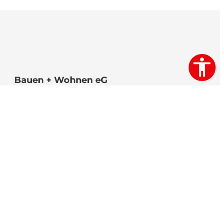
Bauen + Wohnen eG
Luisenstraße 27
38118 Braunschweig
Telefon:
0531 88898 0
Telefax:
0531 88898 22
E-Mail:
info@bauwo-bs.de
Kontakt
Impressum
Datenschutz