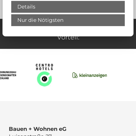
Zurück
Details
Nur die Nötigsten
Unsere Partner für Ihren Wohn-
Vorteil:
Bauen + Wohnen eG