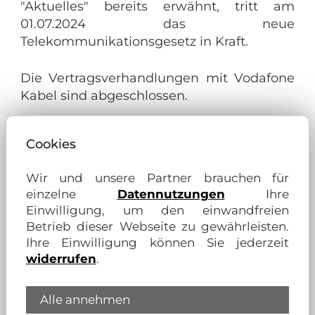
"Aktuelles" bereits erwähnt, tritt am
01.07.2024 das neue
Telekommunikationsgesetz in Kraft.
Die Vertragsverhandlungen mit Vodafone
Kabel sind abgeschlossen.
Unsere Mieter in Braunschweig haben
Cookies
dann die Möglichkeit, für monatlich 6,99 €
Einzelverträge mit Vodafone
Wir und unsere Partner brauchen für
abzuschliessen.
einzelne
Datennutzungen
Ihre
Einwilligung, um den einwandfreien
Sobald wir eine Freischaltung von
Betrieb dieser Webseite zu gewährleisten.
Vodafone erhalten, bekommen Sie weitere
Ihre Einwilligung können Sie jederzeit
Informationen.
widerrufen
.
Alle annehmen