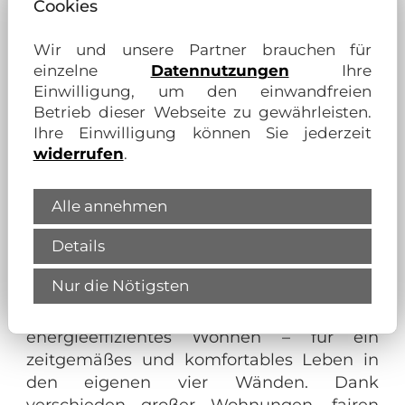
Cookies
Wir und unsere Partner brauchen für
Als Wohnungsgenossenschaft
einzelne
Datennutzungen
Ihre
verfolgen wir faire, solidarische
Prinzipien:
Einwilligung, um den einwandfreien
Betrieb dieser Webseite zu gewährleisten.
Mieter unserer
Ihre Einwilligung können Sie jederzeit
Wohnungsbaugenossenschaft profitieren
widerrufen
.
nicht nur von dauerhaft günstigen Mieten,
sondern können bei verschiedenen
Alle annehmen
Anliegen auch mit entscheiden.
Details
Unsere
Mietwohnungen im Großraum
Nur die Nötigsten
Wolfenbüttel
sind modern ausgestattet,
und entsprechen aktuellen Standards für
energieeffizientes Wohnen – für ein
zeitgemäßes und komfortables Leben in
den eigenen vier Wänden. Dank
verschieden großer Wohnungen, fairen