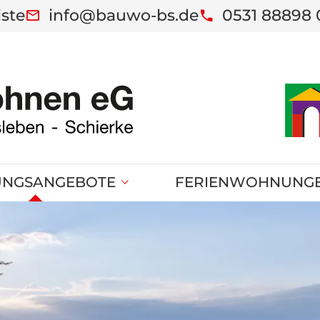
iste
info@bauwo-bs.de
0531 88898 
NGSANGEBOTE
FERIENWOHNUNG
hweig
FeWo - Kleine Bode
ben
FeWo - Große Bode
Ferienresidenzen