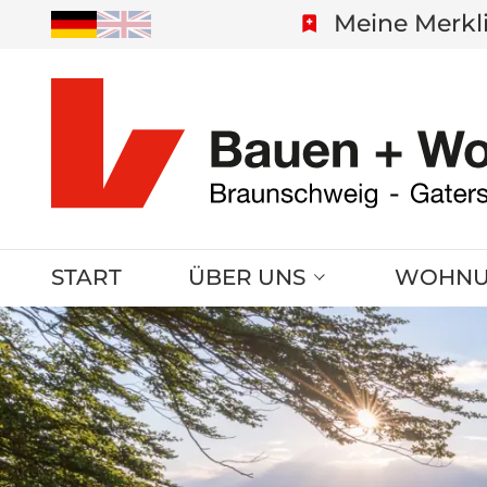
Meine Merkl
START
ÜBER UNS
WOHNU
Ihre Ansprechpartner
Braunsc
Unser Service
Gatersle
Unsere Satzung
Schierke